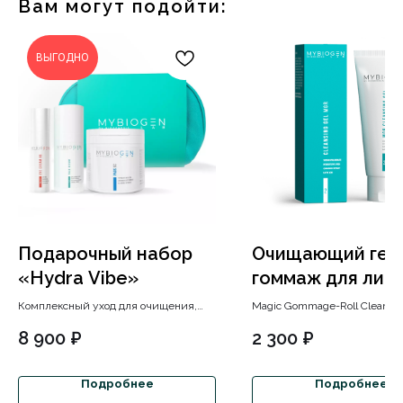
Вам могут подойти:
ВЫГОДНО
Подарочный набор
Очищающий гел
«Hydra Vibe»
гоммаж для лиц
Cleansing Gel 2
Комплексный уход для очищения,
Magic Gommage-Roll Cleansin
увлажнения и восстановления кожи
cпециальный гель-гоммаж д
8 900
₽
2 300
₽
лица и зоны вокруг глаз с выгодой до
тщательного очищения кожи
30%.
основе увлажняющих компон
растительных экстрактов.
Подробнее
Подробнее