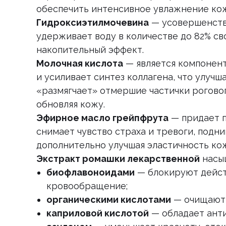
обеспечить интенсивное увлажнение ко
Гидроксиэтилмочевина
— усовершенств
удерживает воду в количестве до 82% св
накопительный эффект.
Молочная кислота
— является компонент
и усиливает синтез коллагена, что улучш
«размягчает» отмершие частички роговог
обновляя кожу.
Эфирное масло грейпфрута
— придает п
снимает чувство страха и тревоги, подн
дополнительно улучшая эластичность ко
Экстракт ромашки лекарственной
насы
биофлавоноидами
— блокируют дейст
кровообращение;
органическими кислотами
— очищают,
каприловой кислотой
— обладает ант