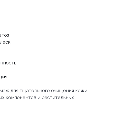
атоз
блеск
ы
енность
ция
ммаж для тщательного очищения кожи
их компонентов и растительных