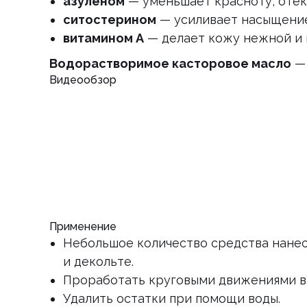
азуленом
— уменьшает красноту, отек
ситостерином
— усиливает насыщение
витамином А
— делает кожу нежной и г
Водорастворимое касторовое масло
— 
Видеообзор
Применение
Небольшое количество средства нанест
и декольте.
Проработать круговыми движениями в 
Удалить остатки при помощи воды.