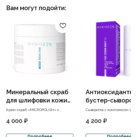
Вам могут подойти:
Минеральный скраб
Антиоксидантна
для шлифовки кожи
бустер-сыворот
Mineral scrub «MICRO
витамином C3+ 
Крем-скраб «MICROPOLISH» с
Сыворотка с комплексом Vita
POLISH»
эффектом микродермообразии
Serum «BOOST C
сочетает три стабильные фо
4 000
₽
4 200
₽
глубоко очищает, выравнивает
витамина С для осветления,
текстуру и дарит коже гладкость и
укрепления кожи.
сияние.
Подробнее
Подробнее