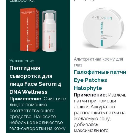
сыворотки.
Альтернатива крему для
Увлажнение
глаз
Пептидная
Галофитные патчи
сыворотка для
Eye Patches
лица Face Serum 4
Halophyte
DNA Wellness
Применение:
Извлечь
Применение:
Очистите
патчи при помощи
лицо с помощью
ложки. Аккуратно
соответствующего
расположить патчи на
средства. Нанесите
желаемую зону,
небольшое количество
добиваясь
геля-сыворотки на кожу
максимального