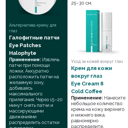
25−30 см.
Альтернатива крему для
глаз
Галофитные патчи
Eye Patches
Halophyte
Применение:
Извлечь
Уход за кожей вокруг глаз
патчи при помощи
Крем для кожи
ложки. Аккуратно
вокруг глаз
расположить патчи на
желаемую зону,
Eye Cream 8
добиваясь
Cold Coffee
максимального
Применение:
Нанесите
прилегания. Через 15–20
небольшое количество
минут снять патчи и
крема на кожу верхнего
массирующими
и нижнего века,
движениями
равномерно
распределить остатки
распределите.