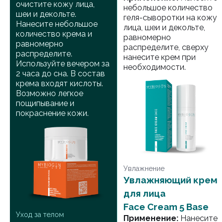
очистите кожу лица,
небольшое количество
шеи и декольте.
геля-сыворотки на кожу
Нанесите небольшое
лица, шеи и декольте,
количество крема и
равномерно
равномерно
распределите, сверху
распределите.
нанесите крем при
Используйте вечером за
необходимости.
2 часа до сна. В состав
крема входят кислоты.
Возможно легкое
пощипывание и
покраснение кожи.
Увлажнение
Увлажняющий крем
для лица
Face Cream 5 Base
Уход за телом
Применение:
Нанесите