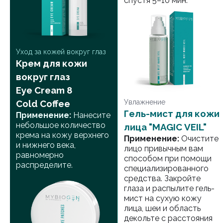
спустя 5–10 мин.
Уход за кожей вокруг глаз
Крем для кожи
вокруг глаз
Eye Cream 8
Cold Coffee
Увлажнение
Гель-мист для кожи
Применение:
Нанесите
небольшое количество
лица "MAGIC VEIL"
крема на кожу верхнего
Применение:
Очистите
и нижнего века,
лицо привычным вам
равномерно
способом при помощи
распределите.
специализированного
средства. Закройте
глаза и распылите гель-
мист на сухую кожу
лица, шеи и область
декольте с расстояния