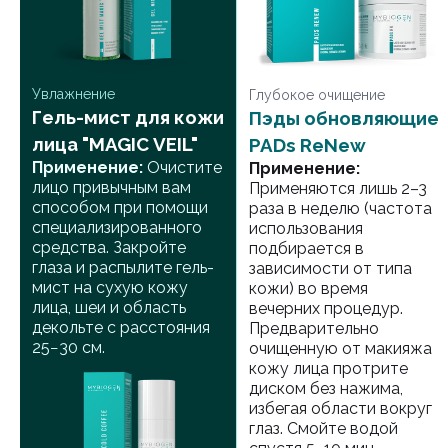
Увлажнение
Глубокое очищение
Гель-мист для кожи
Пэды обновляющие
лица "MAGIC VEIL"
PADs ReNew
Применение:
Очистите
Применение:
лицо привычным вам
Применяются лишь 2–3
способом при помощи
раза в неделю (частота
специализированного
использования
средства. Закройте
подбирается в
глаза и распылите гель-
зависимости от типа
мист на сухую кожу
кожи) во время
лица, шеи и область
вечерних процедур.
декольте с расстояния
Предварительно
25−30 см.
очищенную от макияжа
кожу лица протрите
диском без нажима,
избегая области вокруг
глаз. Смойте водой